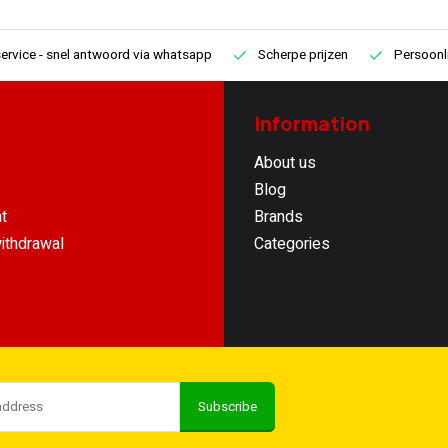
ervice
- snel antwoord via whatsapp
Scherpe prijzen
Persoonli
Information
About us
Blog
t
Brands
ithdrawal
Categories
Subscribe