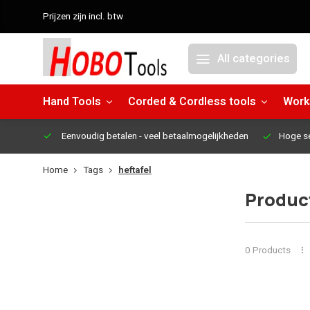
Prijzen zijn incl. btw
All categories
Hand Tools
Corded & Cordless tools
Work
Eenvoudig betalen
- veel betaalmogelijkheden
Hoge s
Home
Tags
heftafel
Product
0 Products