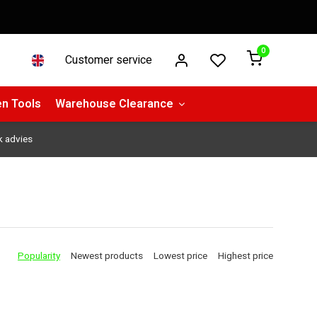
0
Customer service
n Tools
Warehouse Clearance
k advies
Popularity
Newest products
Lowest price
Highest price