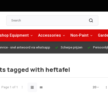
shop Equipment
Accessories
Non-Paint
Garde
ervice
- snel antwoord via whatsapp
Scherpe prijzen
Persoonlij
s tagged with heftafel
Page 1 of 1