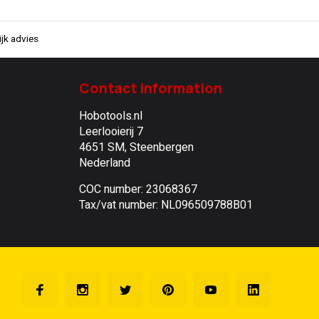
jk advies
Contact information
Hobotools.nl
Leerlooierij 7
4651 SM, Steenbergen
Nederland
COC number: 23068367
Tax/vat number: NL096509788B01