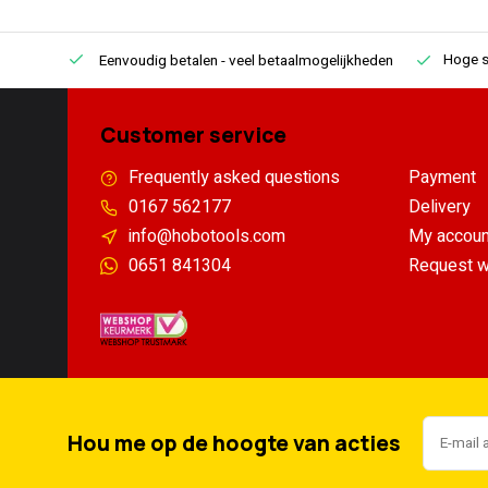
Hoge s
Eenvoudig betalen
- veel betaalmogelijkheden
Customer service
Frequently asked questions
Payment
0167 562177
Delivery
info@hobotools.com
My accoun
0651 841304
Request w
Hou me op de hoogte van acties