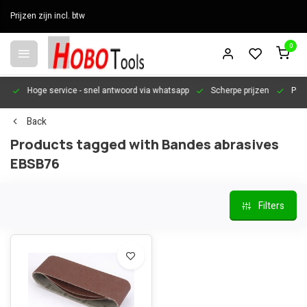
Prijzen zijn incl. btw
0
en
Hoge service
- snel antwoord via whatsapp
Scherpe prijzen
Pers
Back
Products tagged with Bandes abrasives
EBSB76
Filters