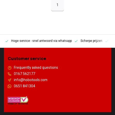
1
Hoge service
- snel antwoord via whatsapp
Scherpe prijzen
Pe
en
Customer service
Frequently asked questions
0167 562177
info@hobotools.com
0651 841304