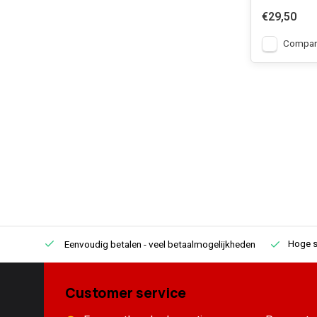
€29,50
Compar
Hoge s
Eenvoudig betalen
- veel betaalmogelijkheden
Customer service