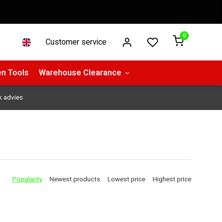
0
Customer service
n Tools
Warehouse Clearance
k advies
Popularity
Newest products
Lowest price
Highest price