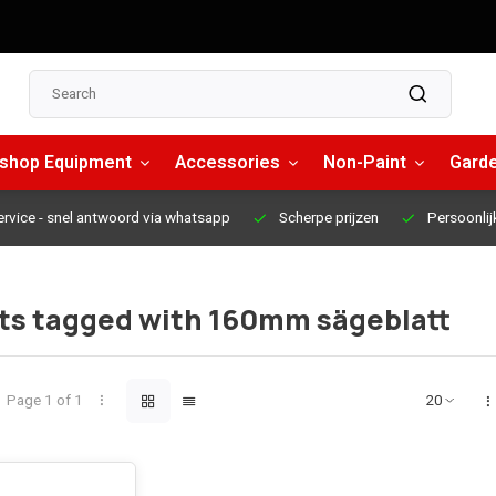
shop Equipment
Accessories
Non-Paint
Garde
ervice
- snel antwoord via whatsapp
Scherpe prijzen
Persoonlij
ts tagged with 160mm sägeblatt
Page 1 of 1