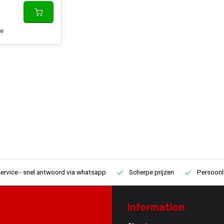
e
ervice
- snel antwoord via whatsapp
Scherpe prijzen
Persoonli
Information