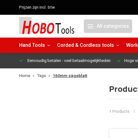
Prijzen zijn incl. btw
All categories
Hand Tools
Corded & Cordless tools
Work
Eenvoudig betalen
- veel betaalmogelijkheden
Hoge s
Home
Tags
160mm sägeblatt
Produc
1 Products