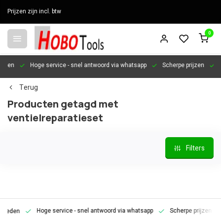
Prijzen zijn incl. btw
0
en
Hoge service
- snel antwoord via whatsapp
Scherpe prijzen
Pers
Terug
Producten getagd met
ventielreparatieset
Filters
Hoge service
- snel antwoord via whatsapp
Scherpe prijzen
Pe
den