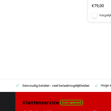
€79,00
Vergelij
Hoge s
Eenvoudig betalen
- veel betaalmogelijkheden
Klantenservice
now opened