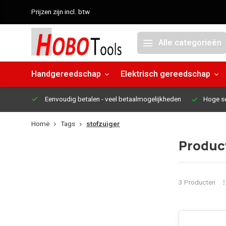
Prijzen zijn incl. btw
Alle categorieën
Handgereedschap
Elektrisch gereedschap
Eenvoudig betalen
- veel betaalmogelijkheden
Hoge s
Home
Tags
stofzuiger
Produc
3 Producten