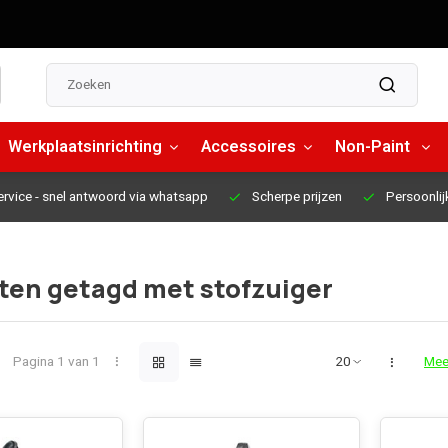
Werkplaatsinrichting
Accessoires
Non-Paint
ervice
- snel antwoord via whatsapp
Scherpe prijzen
Persoonlij
ten getagd met stofzuiger
Pagina 1 van 1
Mee