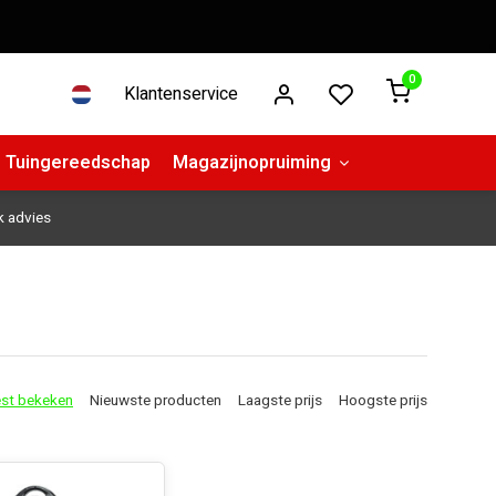
0
Klantenservice
Tuingereedschap
Magazijnopruiming
k advies
st bekeken
Nieuwste producten
Laagste prijs
Hoogste prijs