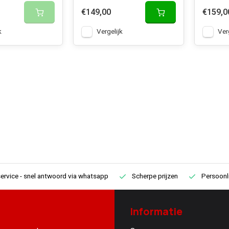
€149,00
€159,0
k
Vergelijk
Ver
ervice
- snel antwoord via whatsapp
Scherpe prijzen
Persoonli
Informatie