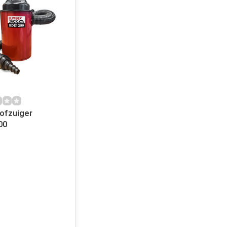
ofzuiger
00