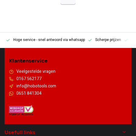
Hoge service
- snel antwoord via whatsapp
Scherpe prijzen
Pe
en
Klantenservice
Veelgestelde vragen
0167 562177
info@hobotools.com
0651 841304
Usefull links