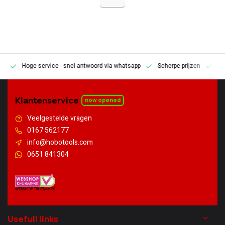
Hoge service
- snel antwoord via whatsapp
Scherpe prijzen
Pe
en
Klantenservice
now opened
Veelgestelde vragen
0167 562177
info@hobotools.com
0651 841304
Usefull links