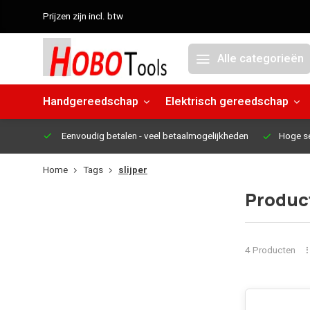
Prijzen zijn incl. btw
Alle categorieën
Handgereedschap
Elektrisch gereedschap
Eenvoudig betalen
- veel betaalmogelijkheden
Hoge s
Home
Tags
slijper
Product
4 Producten