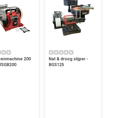
eenmachine 200
Nat & droog slijper -
WSGB200
BGS125