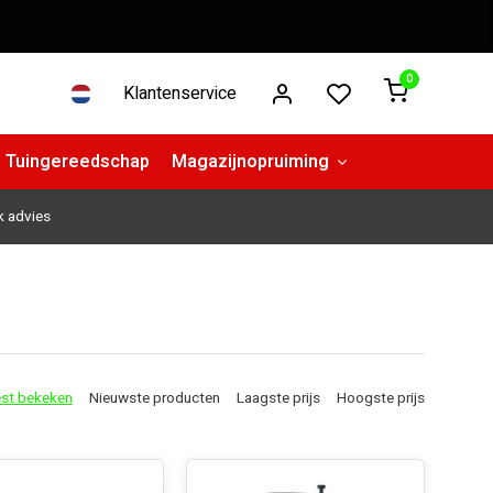
0
Klantenservice
Tuingereedschap
Magazijnopruiming
k advies
st bekeken
Nieuwste producten
Laagste prijs
Hoogste prijs