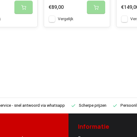
€89,00
€149,0
k
Vergelijk
Ver
ervice
- snel antwoord via whatsapp
Scherpe prijzen
Persoonli
Informatie