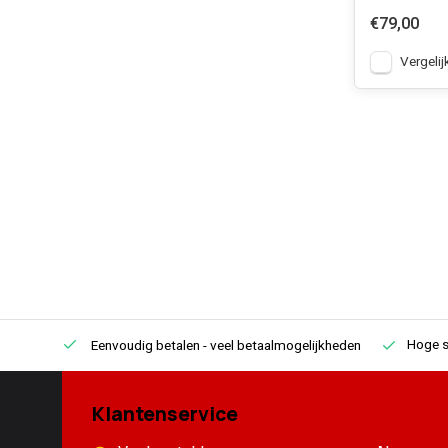
€79,00
Vergelij
Hoge s
Eenvoudig betalen
- veel betaalmogelijkheden
Klantenservice