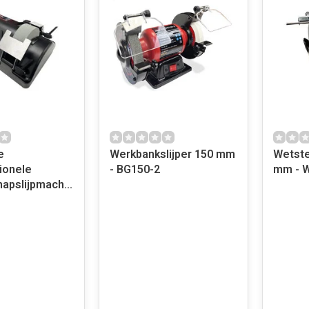
e
Werkbankslijper 150 mm
Wetst
ionele
- BG150-2
mm - 
apslijpmachine