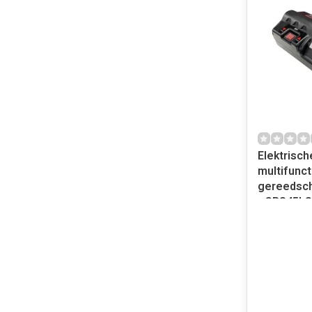
Elektrisch
multifunct
gereedsch
- CBS45LS