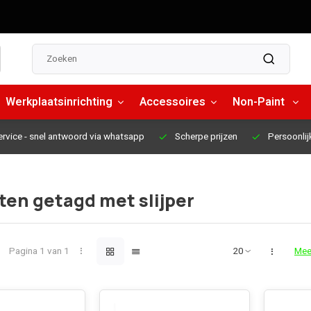
Werkplaatsinrichting
Accessoires
Non-Paint
ervice
- snel antwoord via whatsapp
Scherpe prijzen
Persoonlij
en getagd met slijper
Pagina 1 van 1
Mee