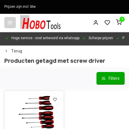
Prijzen zijn incl. btw
0
en
Hoge service
- snel antwoord via whatsapp
Scherpe prijzen
Pers
Terug
Producten getagd met screw driver
Filters