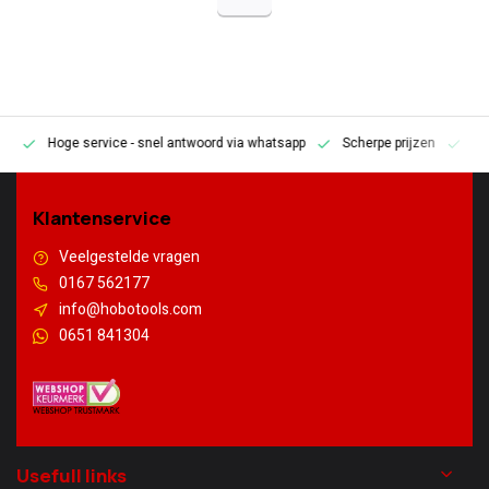
Hoge service
- snel antwoord via whatsapp
Scherpe prijzen
Pe
en
Klantenservice
Veelgestelde vragen
0167 562177
info@hobotools.com
0651 841304
Usefull links