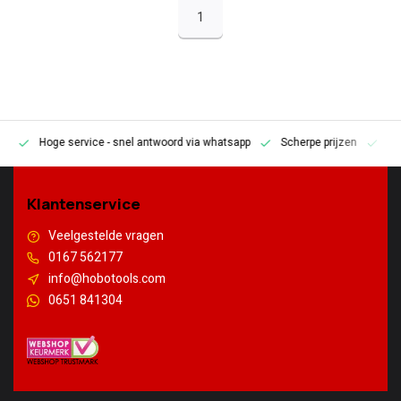
1
Hoge service
- snel antwoord via whatsapp
Scherpe prijzen
Pe
en
Klantenservice
Veelgestelde vragen
0167 562177
info@hobotools.com
0651 841304