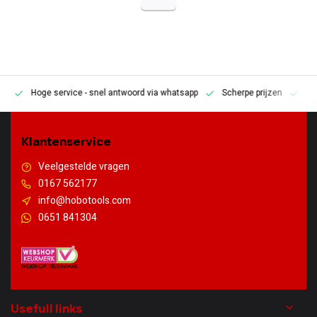
Hoge service
- snel antwoord via whatsapp
Scherpe prijzen
Pe
en
Klantenservice
Veelgestelde vragen
0167 562177
info@hobotools.com
0651 841304
Usefull links