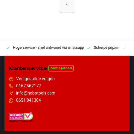
1
Hoge service
- snel antwoord via whatsapp
Scherpe prijzen
Pe
en
Klantenservice
now opened
Veelgestelde vragen
0167 562177
info@hobotools.com
0651 841304