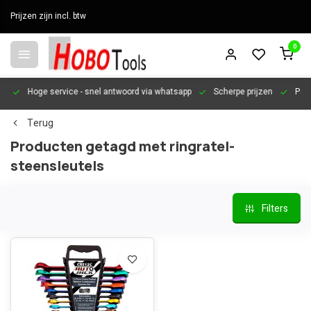
Prijzen zijn incl. btw
0
en
Hoge service
- snel antwoord via whatsapp
Scherpe prijzen
Pers
Terug
Producten getagd met ringratel-
steensleutels
Filters