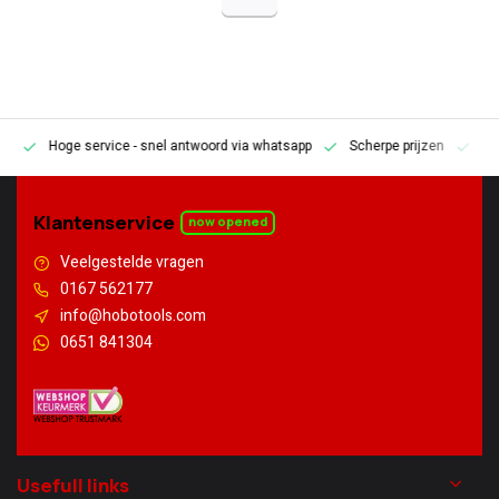
Hoge service
- snel antwoord via whatsapp
Scherpe prijzen
Pe
en
Klantenservice
now opened
Veelgestelde vragen
0167 562177
info@hobotools.com
0651 841304
Usefull links