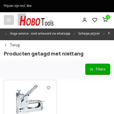
Prijzen zijn incl. btw
0
en
Hoge service
- snel antwoord via whatsapp
Scherpe prijzen
Pers
Terug
Producten getagd met niettang
Filters