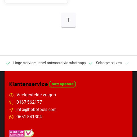
1
Hoge service
- snel antwoord via whatsapp
Scherpe prijzen
Pe
en
Klantenservice
now opened
Veelgestelde vragen
0167 562177
info@hobotools.com
0651 841304