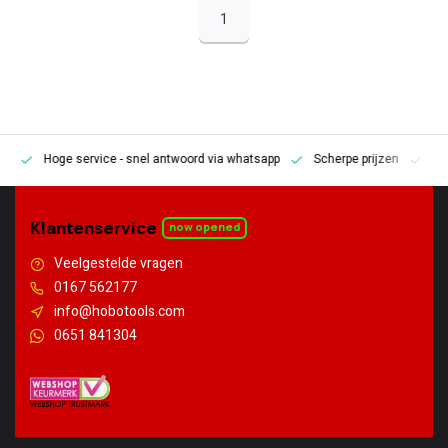
1
Hoge service
- snel antwoord via whatsapp
Scherpe prijzen
Pe
en
Klantenservice
now opened
Veelgestelde vragen
0167 562177
info@hobotools.com
0651 841304