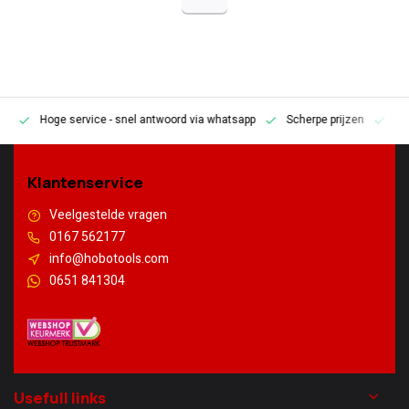
Hoge service
- snel antwoord via whatsapp
Scherpe prijzen
Pe
en
Klantenservice
Veelgestelde vragen
0167 562177
info@hobotools.com
0651 841304
Usefull links