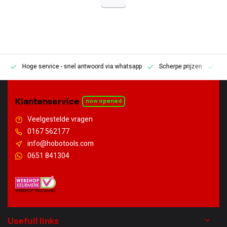
Hoge service
- snel antwoord via whatsapp
Scherpe prijzen
Pe
en
Klantenservice
now opened
Veelgestelde vragen
0167 562177
info@hobotools.com
0651 841304
Usefull links