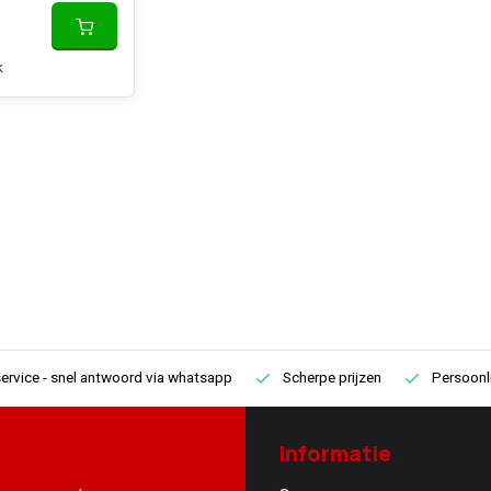
k
ervice
- snel antwoord via whatsapp
Scherpe prijzen
Persoonli
Informatie