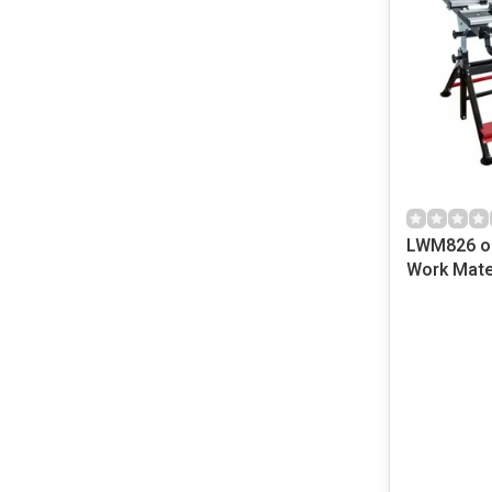
LWM826 o
Work Mat