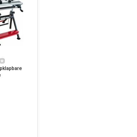
pklapbare
e