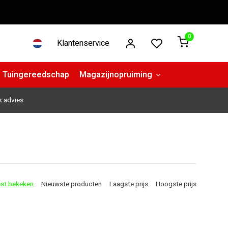
0
Klantenservice
Tuingereedschap
Magazijnopruiming
k advies
st bekeken
Nieuwste producten
Laagste prijs
Hoogste prijs