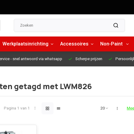
Werkplaatsinrichting
Accessoires
Non-Paint
ervice
- snel antwoord via whatsapp
Scherpe prijzen
Persoonlij
ten getagd met LWM826
Pagina 1 van 1
Mee