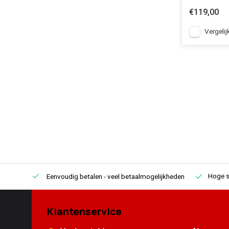
€119,00
Vergelij
Hoge s
Eenvoudig betalen
- veel betaalmogelijkheden
Klantenservice