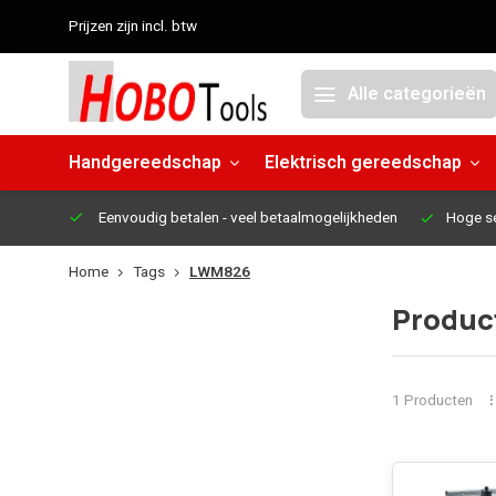
Prijzen zijn incl. btw
Alle categorieën
Handgereedschap
Elektrisch gereedschap
Eenvoudig betalen
- veel betaalmogelijkheden
Hoge s
Home
Tags
LWM826
Produc
1 Producten