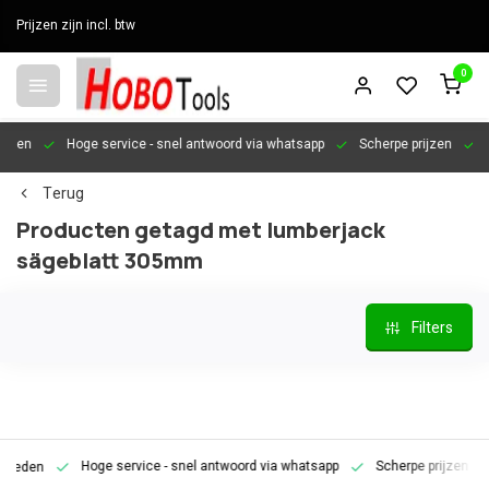
Prijzen zijn incl. btw
0
en
Hoge service
- snel antwoord via whatsapp
Scherpe prijzen
Pers
Terug
Producten getagd met lumberjack
sägeblatt 305mm
Filters
Hoge service
- snel antwoord via whatsapp
Scherpe prijzen
Pe
den