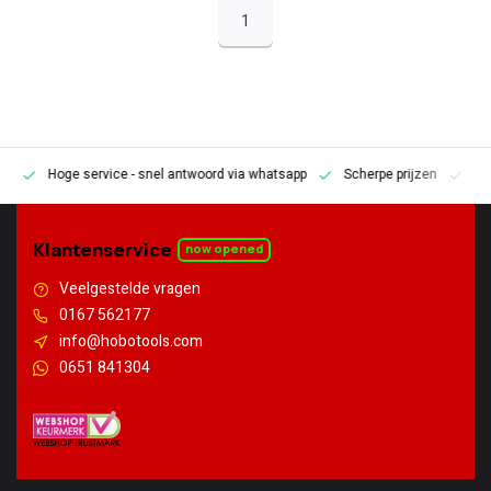
1
Hoge service
- snel antwoord via whatsapp
Scherpe prijzen
Pe
en
Klantenservice
now opened
Veelgestelde vragen
0167 562177
info@hobotools.com
0651 841304