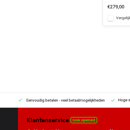
€279,00
Vergelij
Hoge s
Eenvoudig betalen
- veel betaalmogelijkheden
Klantenservice
now opened