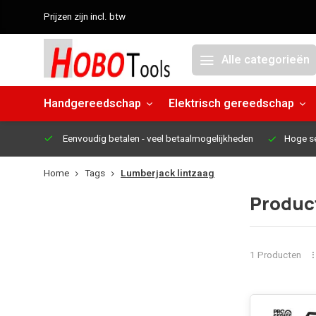
Prijzen zijn incl. btw
Alle categorieën
Handgereedschap
Elektrisch gereedschap
Eenvoudig betalen
- veel betaalmogelijkheden
Hoge s
Home
Tags
Lumberjack lintzaag
Produc
1 Producten