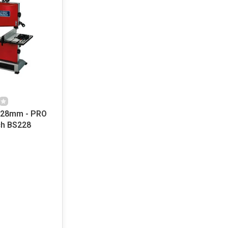
228mm - PRO
ch BS228