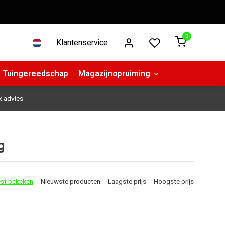
0
Klantenservice
Tuingereedschap
Magazijnopruiming
k advies
g
st bekeken
Nieuwste producten
Laagste prijs
Hoogste prijs