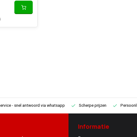
k
ervice
- snel antwoord via whatsapp
Scherpe prijzen
Persoonli
Informatie