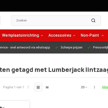
Werkplaatsinrichting
Accessoires
Non-Paint
ervice
- snel antwoord via whatsapp
Scherpe prijzen
Persoonlij
ten getagd met Lumberjack lintzaa
Pagina 1 van 1
Mee