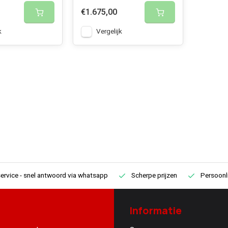
€1.675,00
k
Vergelijk
ervice
- snel antwoord via whatsapp
Scherpe prijzen
Persoonli
Informatie