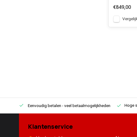
€849,00
Vergelij
Hoge s
Eenvoudig betalen
- veel betaalmogelijkheden
Klantenservice