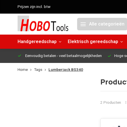
Prijzen zijn incl. btw
Alle categorieën
Handgereedschap
Elektrisch gereedschap
Eenvoudig betalen
- veel betaalmogelijkheden
Hoge s
Home
Tags
Lumberjack BS340
Produc
2 Producten