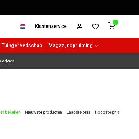
0
Klantenservice
Tuingereedschap
Magazijnopruiming
k advies
st bekeken
Nieuwste producten
Laagste prijs
Hoogste prijs