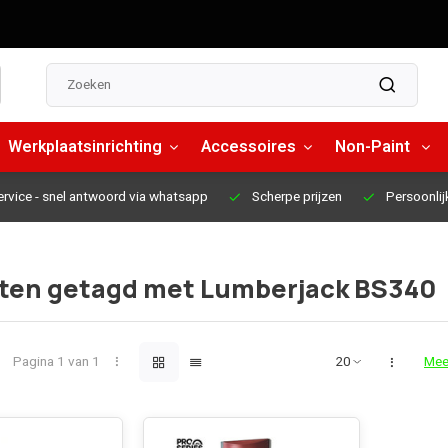
Werkplaatsinrichting
Accessoires
Non-Paint
ervice
- snel antwoord via whatsapp
Scherpe prijzen
Persoonlij
ten getagd met Lumberjack BS340
Pagina 1 van 1
Mee