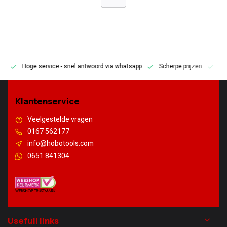
Hoge service
- snel antwoord via whatsapp
Scherpe prijzen
Pe
en
Klantenservice
Veelgestelde vragen
0167 562177
info@hobotools.com
0651 841304
Usefull links