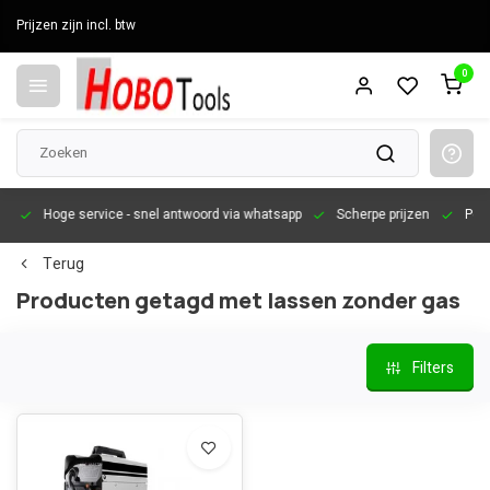
Prijzen zijn incl. btw
0
en
Hoge service
- snel antwoord via whatsapp
Scherpe prijzen
Pers
Terug
Producten getagd met lassen zonder gas
Filters