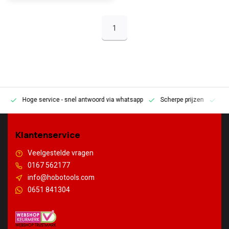
1
Hoge service
- snel antwoord via whatsapp
Scherpe prijzen
Pe
en
Klantenservice
Veelgestelde vragen
0167 562177
info@hobotools.com
0651 841304