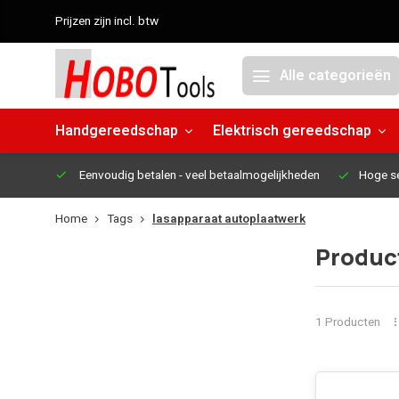
Prijzen zijn incl. btw
Alle categorieën
Handgereedschap
Elektrisch gereedschap
Eenvoudig betalen
- veel betaalmogelijkheden
Hoge s
Home
Tags
lasapparaat autoplaatwerk
Produc
1 Producten