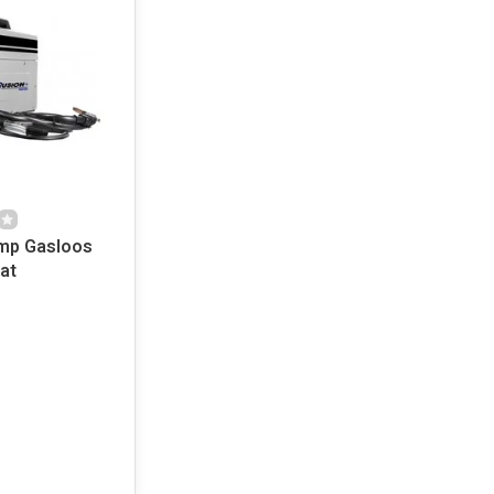
sloos
at