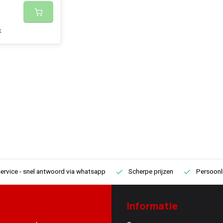
k
ervice
- snel antwoord via whatsapp
Scherpe prijzen
Persoonli
Informatie