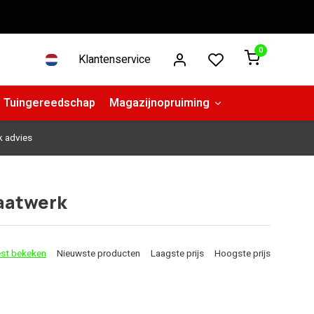
0
Klantenservice
Tuingereedschap
Magazijnopruiming
k advies
aatwerk
st bekeken
Nieuwste producten
Laagste prijs
Hoogste prijs