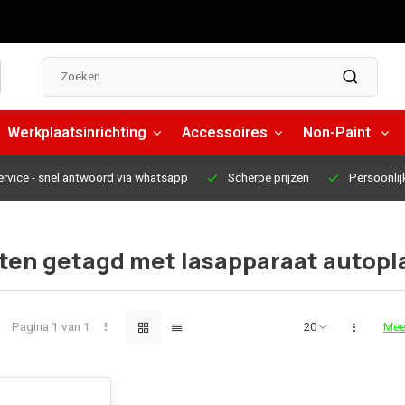
Werkplaatsinrichting
Accessoires
Non-Paint
ervice
- snel antwoord via whatsapp
Scherpe prijzen
Persoonlij
ten getagd met lasapparaat autopl
Pagina 1 van 1
Mee