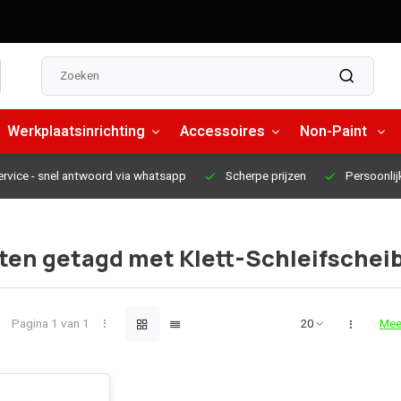
Werkplaatsinrichting
Accessoires
Non-Paint
ervice
- snel antwoord via whatsapp
Scherpe prijzen
Persoonlij
ten getagd met Klett-Schleifschei
Pagina 1 van 1
Mee