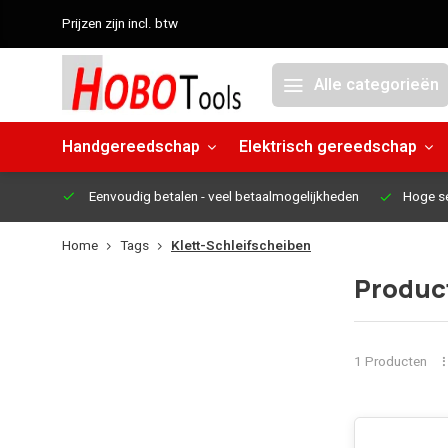
Prijzen zijn incl. btw
Alle categorieën
Handgereedschap
Elektrisch gereedschap
Eenvoudig betalen
- veel betaalmogelijkheden
Hoge s
Home
Tags
Klett-Schleifscheiben
Produc
1 Producten