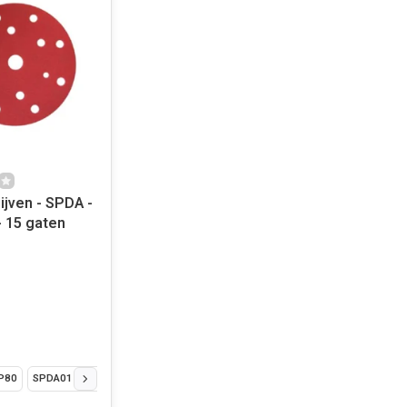
jven - SPDA -
 15 gaten
P80
SPDA0120 - P120
SPDA0180 - P180
SPDA0220 - P220
SPDA0320 -