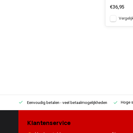
€36,95
Vergelij
Hoge s
Eenvoudig betalen
- veel betaalmogelijkheden
Klantenservice