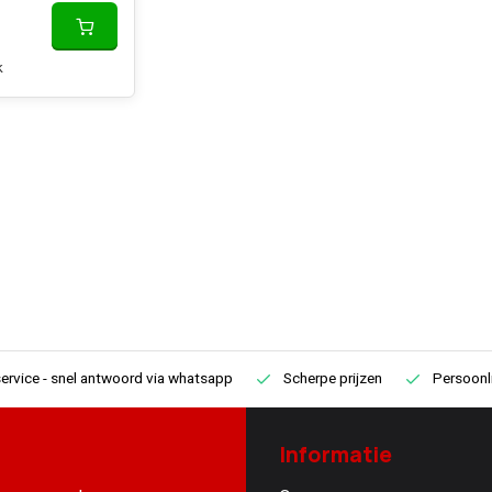
k
ervice
- snel antwoord via whatsapp
Scherpe prijzen
Persoonli
Informatie