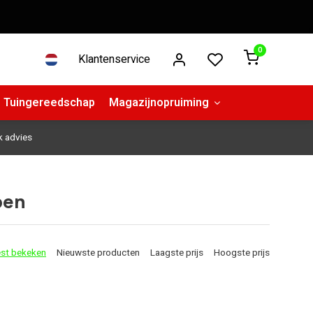
0
Klantenservice
Tuingereedschap
Magazijnopruiming
k advies
ben
st bekeken
Nieuwste producten
Laagste prijs
Hoogste prijs