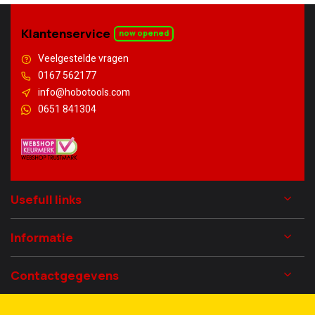
Klantenservice
now opened
Veelgestelde vragen
0167 562177
info@hobotools.com
0651 841304
Usefull links
Informatie
Contactgegevens