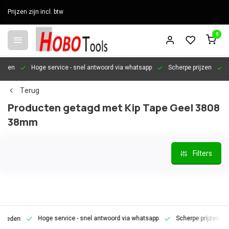
Prijzen zijn incl. btw
0
en
Hoge service
- snel antwoord via whatsapp
Scherpe prijzen
Pers
Terug
Producten getagd met Kip Tape Geel 3808
38mm
Filters
Hoge service
- snel antwoord via whatsapp
Scherpe prijzen
Pe
den