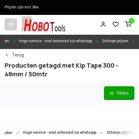
Prijzen zijn incl. btw
0
en
Hoge service
- snel antwoord via whatsapp
Scherpe prijzen
Pers
Terug
Producten getagd met Kip Tape 300 -
48mm / 50mtr
Filters
Hoge service
- snel antwoord via whatsapp
Scherpe prijzen
Pe
den