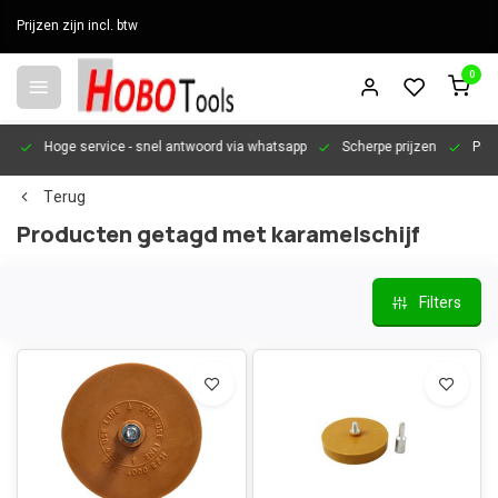
Prijzen zijn incl. btw
0
en
Hoge service
- snel antwoord via whatsapp
Scherpe prijzen
Pers
Terug
Producten getagd met karamelschijf
Filters