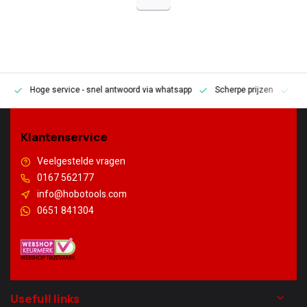
Hoge service
- snel antwoord via whatsapp
Scherpe prijzen
Pe
en
Klantenservice
Veelgestelde vragen
0167 562177
info@hobotools.com
0651 841304
Usefull links