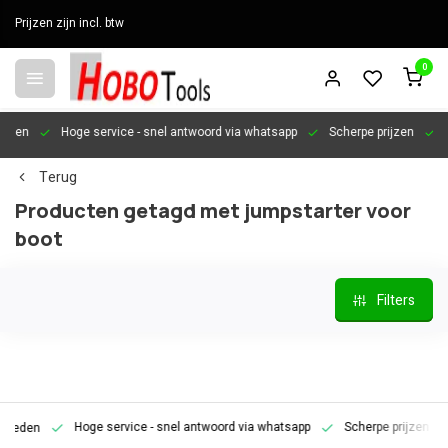
Prijzen zijn incl. btw
0
en
Hoge service
- snel antwoord via whatsapp
Scherpe prijzen
Pers
Terug
Producten getagd met jumpstarter voor
boot
Filters
Hoge service
- snel antwoord via whatsapp
Scherpe prijzen
Pe
den