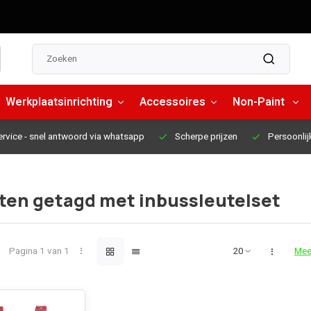
Werkplaatsinrichting
Accessoires
Non-Paint
ervice
- snel antwoord via whatsapp
Scherpe prijzen
Persoonlij
ten getagd met inbussleutelset
Pagina 1 van 1
Mee