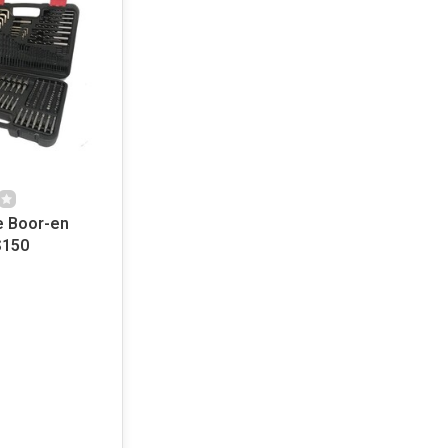
e Boor-en
S150