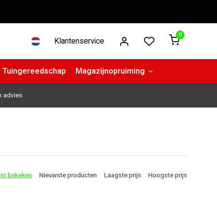
0
Klantenservice
Tuingereedschap
Magazijnopruiming
k advies
st bekeken
Nieuwste producten
Laagste prijs
Hoogste prijs