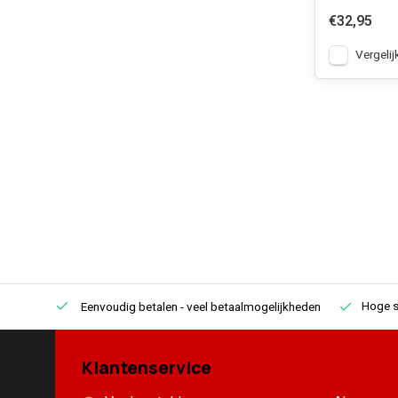
€32,95
Vergelij
Hoge s
Eenvoudig betalen
- veel betaalmogelijkheden
Klantenservice