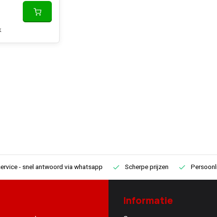
k
ervice
- snel antwoord via whatsapp
Scherpe prijzen
Persoonli
Informatie