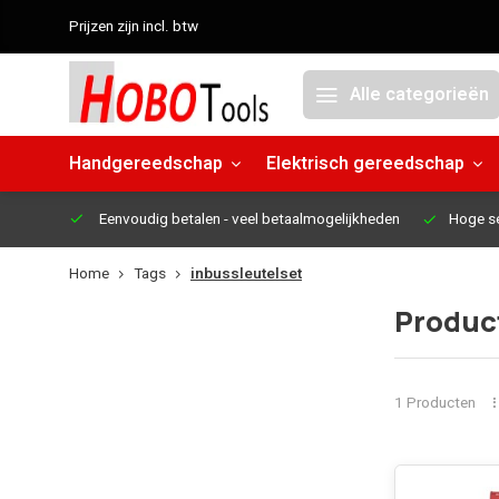
Prijzen zijn incl. btw
Alle categorieën
Handgereedschap
Elektrisch gereedschap
Eenvoudig betalen
- veel betaalmogelijkheden
Hoge s
Home
Tags
inbussleutelset
Produc
1 Producten