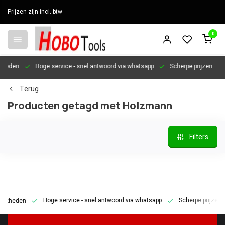
Prijzen zijn incl. btw
0
en
Hoge service
- snel antwoord via whatsapp
Scherpe prijzen
Per
Terug
Producten getagd met Holzmann
Filters
Hoge service
- snel antwoord via whatsapp
Scherpe prijzen
P
den