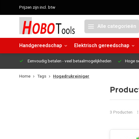
Prijzen zijn incl. btw
Alle categorieën
Handgereedschap
Elektrisch gereedschap
Eenvoudig betalen
- veel betaalmogelijkheden
Hoge s
Home
Tags
Hogedrukreiniger
Produc
3 Producten