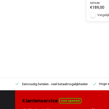
€219,00
€189,00
Vergelij
Hoge s
Eenvoudig betalen
- veel betaalmogelijkheden
Klantenservice
now opened