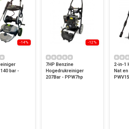
-14%
-12%
einiger
7HP Benzine
2-in-1
 140 bar -
Hogedrukreiniger
Nat en
207Bar - PPW7hp
PWV15