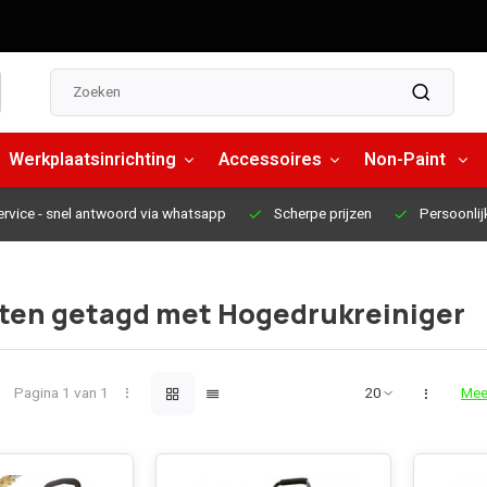
Werkplaatsinrichting
Accessoires
Non-Paint
ervice
- snel antwoord via whatsapp
Scherpe prijzen
Persoonlij
ten getagd met Hogedrukreiniger
Pagina 1 van 1
Mee