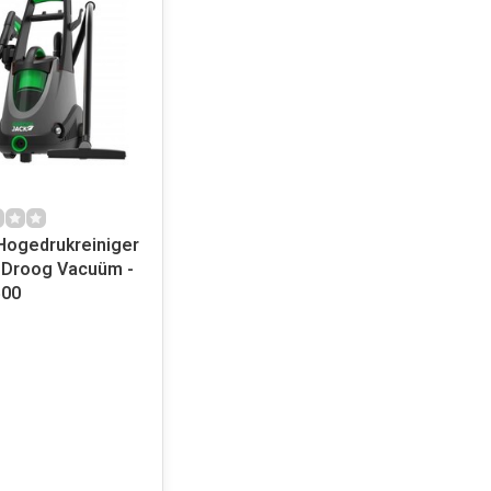
 Hogedrukreiniger
 Droog Vacuüm -
00