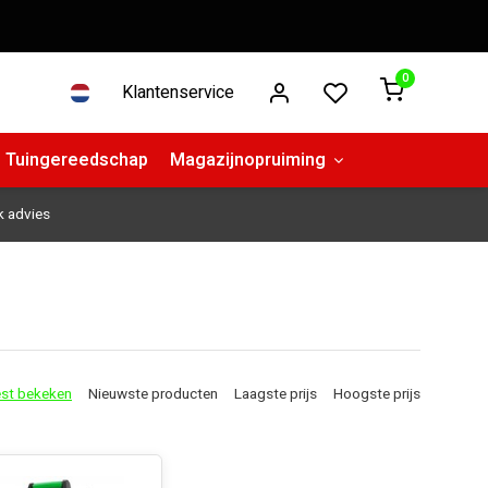
0
Klantenservice
Tuingereedschap
Magazijnopruiming
k advies
st bekeken
Nieuwste producten
Laagste prijs
Hoogste prijs