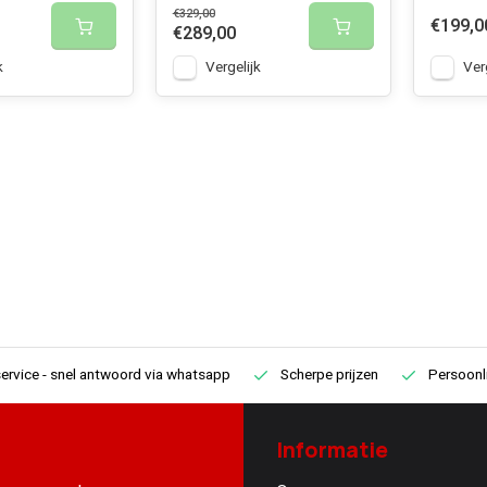
€329,00
€199,0
€289,00
k
Vergelijk
Ver
ervice
- snel antwoord via whatsapp
Scherpe prijzen
Persoonli
Informatie