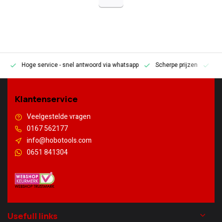
Hoge service
- snel antwoord via whatsapp
Scherpe prijzen
Pe
en
Klantenservice
Veelgestelde vragen
0167 562177
info@hobotools.com
0651 841304
Usefull links