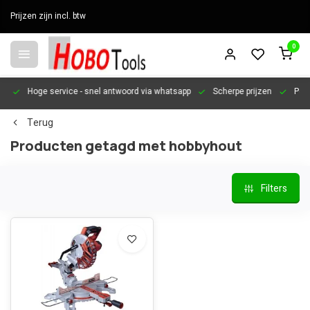
Prijzen zijn incl. btw
0
en
Hoge service
- snel antwoord via whatsapp
Scherpe prijzen
Pers
Terug
Producten getagd met hobbyhout
Filters