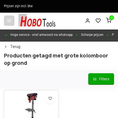
Prijzen zijn incl. btw
0
en
Hoge service
- snel antwoord via whatsapp
Scherpe prijzen
Pers
Terug
Producten getagd met grote kolomboor
op grond
Filters