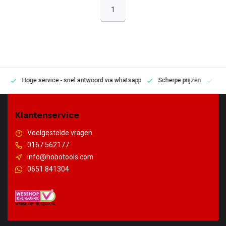
1
Hoge service
- snel antwoord via whatsapp
Scherpe prijzen
Pe
en
Klantenservice
Veelgestelde vragen
0167 562177
info@hobotools.com
0651 841304