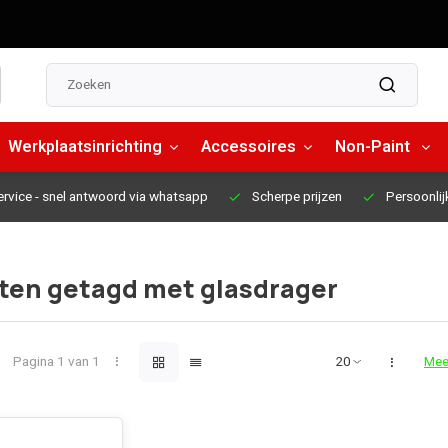
Werkplaatsinrichting
Accessoires
Non-Paint
ervice
- snel antwoord via whatsapp
Scherpe prijzen
Persoonlij
ten getagd met glasdrager
Pagina 1 van 1
Mee