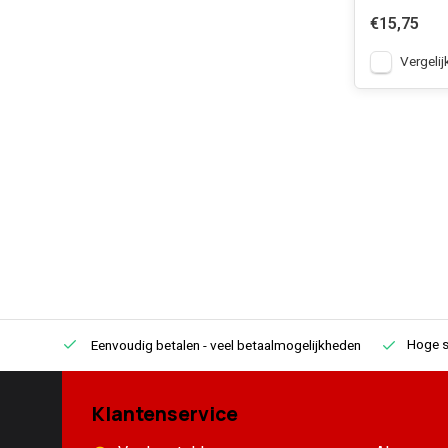
€15,75
Vergelij
Hoge s
Eenvoudig betalen
- veel betaalmogelijkheden
Klantenservice