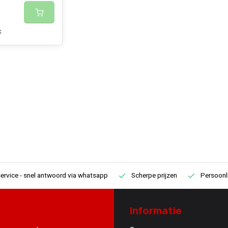
k
ervice
- snel antwoord via whatsapp
Scherpe prijzen
Persoonli
Informatie