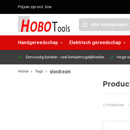
Prijzen zijn incl. btw
Alle categorieën
Handgereedschap
Elektrisch gereedschap
Eenvoudig betalen
- veel betaalmogelijkheden
Hoge s
Home
Tags
glasdrager
Produc
1 Producten