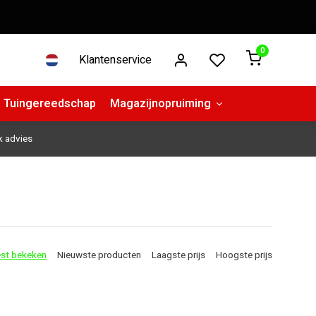
0
Klantenservice
Tuingereedschap
Magazijnopruiming
k advies
st bekeken
Nieuwste producten
Laagste prijs
Hoogste prijs