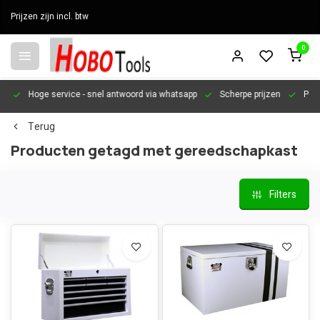
Prijzen zijn incl. btw
0
en
Hoge service
- snel antwoord via whatsapp
Scherpe prijzen
Pers
Terug
Producten getagd met gereedschapkast
Filters