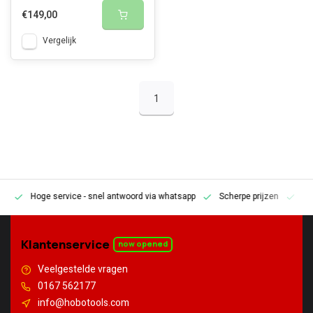
€149,00
Vergelijk
1
Hoge service
- snel antwoord via whatsapp
Scherpe prijzen
Pe
en
Klantenservice
now opened
Veelgestelde vragen
0167 562177
info@hobotools.com