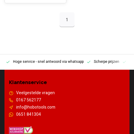
1
Hoge service
- snel antwoord via whatsapp
Scherpe prijzen
Pe
en
Klantenservice
Veelgestelde vragen
0167 562177
info@hobotools.com
0651 841304