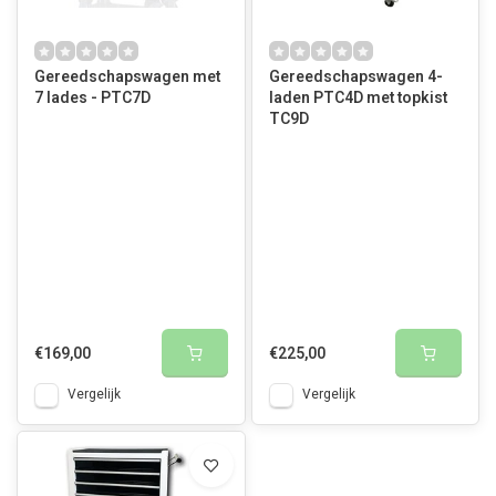
Gereedschapswagen met
Gereedschapswagen 4-
7 lades - PTC7D
laden PTC4D met topkist
TC9D
€169,00
€225,00
Vergelijk
Vergelijk