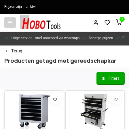
Prijzen zijn incl. btw
0
en
Hoge service
- snel antwoord via whatsapp
Scherpe prijzen
Pers
Terug
Producten getagd met gereedschapkar
Filters