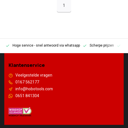
1
Hoge service
- snel antwoord via whatsapp
Scherpe prijzen
Pe
en
Klantenservice
Veelgestelde vragen
0167 562177
info@hobotools.com
0651 841304