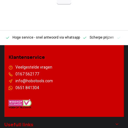
Hoge service
- snel antwoord via whatsapp
Scherpe prijzen
Pe
en
Klantenservice
Veelgestelde vragen
0167 562177
info@hobotools.com
0651 841304
Usefull links