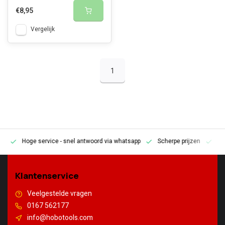
€8,95
Vergelijk
1
Hoge service
- snel antwoord via whatsapp
Scherpe prijzen
Pe
en
Klantenservice
Veelgestelde vragen
0167 562177
info@hobotools.com