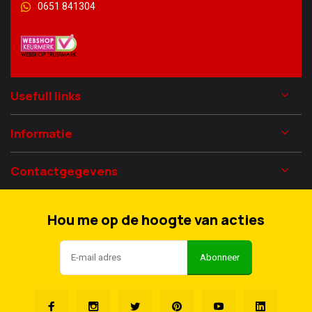
0651 841304
Usefull links
Informatie
Contactgegevens
Hou me op de hoogte van acties
Abonneer