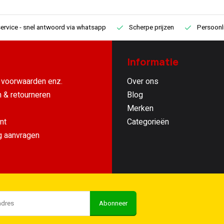
ervice
- snel antwoord via whatsapp
Scherpe prijzen
Persoonli
Informatie
voorwaarden enz.
Over ons
 & retourneren
Blog
Merken
nt
Categorieën
g aanvragen
Abonneer