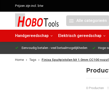
Prijzen zijn incl. btw
Alle categorieën
Handgereedschap
Elektrisch gereedschap
Eenvoudig betalen
- veel betaalmogelijkheden
Hoge s
Home
Tags
Finixa Spuitpistolen kit 1.0mm CC100 nozz
Product
0 Producten