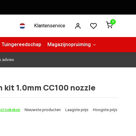
0
Klantenservice
Tuingereedschap
Magazijnopruiming
k advies
n kit 1.0mm CC100 nozzle
st bekeken
Nieuwste producten
Laagste prijs
Hoogste prijs