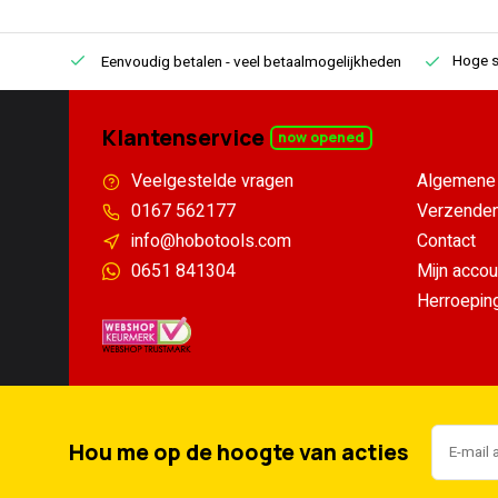
Hoge s
Eenvoudig betalen
- veel betaalmogelijkheden
Klantenservice
now opened
Veelgestelde vragen
Algemene 
0167 562177
Verzenden
info@hobotools.com
Contact
0651 841304
Mijn accou
Herroepin
Hou me op de hoogte van acties