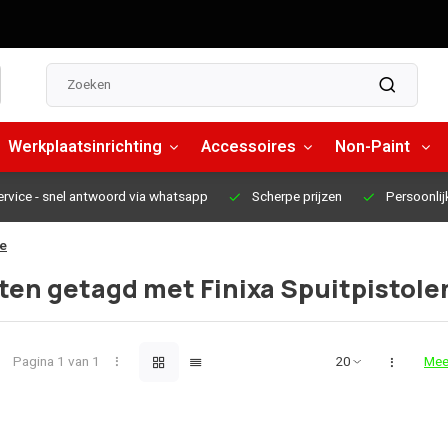
Werkplaatsinrichting
Accessoires
Non-Paint
ervice
- snel antwoord via whatsapp
Scherpe prijzen
Persoonlij
le
en getagd met Finixa Spuitpistole
Pagina 1 van 1
Mee