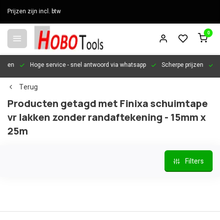
Prijzen zijn incl. btw
0
en
Hoge service
- snel antwoord via whatsapp
Scherpe prijzen
Pers
Terug
Producten getagd met Finixa schuimtape
vr lakken zonder randaftekening - 15mm x
25m
Filters