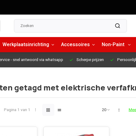
Werkplaatsinrichting
Accessoires
Non-Paint
ervice
- snel antwoord via whatsapp
Scherpe prijzen
Persoonlij
ten getagd met elektrische verfafk
Pagina 1 van 1
Mee