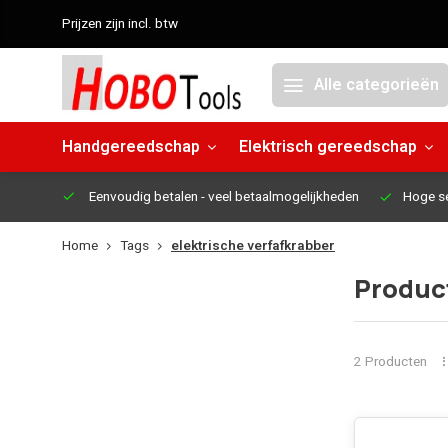
Prijzen zijn incl. btw
Alle categorieën
Handgereedschap
Elektrisch gereedschap
Eenvoudig betalen
- veel betaalmogelijkheden
Hoge s
Home
Tags
elektrische verfafkrabber
Produc
2 Producten