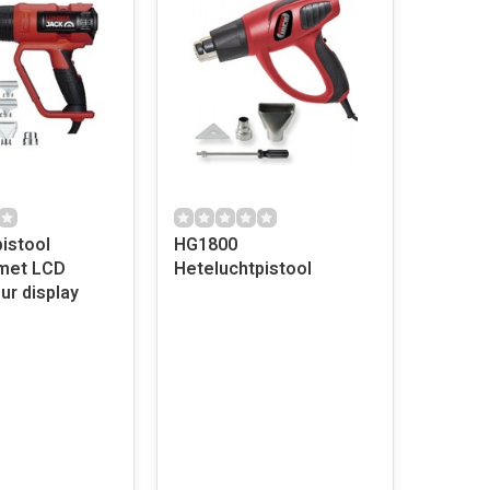
istool
HG1800
met LCD
Heteluchtpistool
ur display