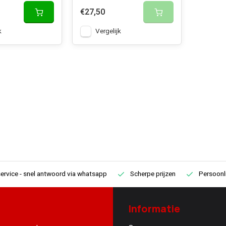
€27,50
k
Vergelijk
ervice
- snel antwoord via whatsapp
Scherpe prijzen
Persoonli
Informatie