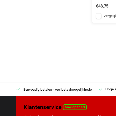
€48,75
Vergelij
Hoge s
Eenvoudig betalen
- veel betaalmogelijkheden
Klantenservice
now opened