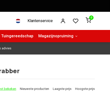
0
Klantenservice
Tuingereedschap
Magazijnopruiming
k advies
rabber
st bekeken
Nieuwste producten
Laagste prijs
Hoogste prijs