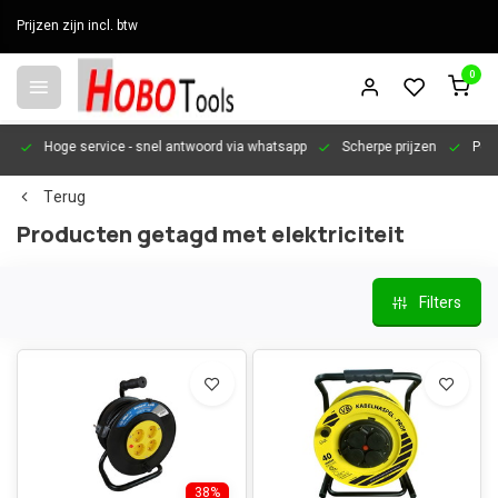
Prijzen zijn incl. btw
0
en
Hoge service
- snel antwoord via whatsapp
Scherpe prijzen
Pers
Terug
Producten getagd met elektriciteit
Filters
38%