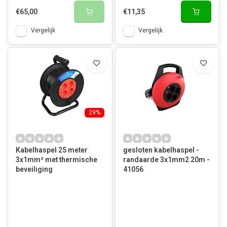
€65,00
€11,35
Vergelijk
Vergelijk
29%
Kabelhaspel 25 meter
gesloten kabelhaspel -
3x1mm² met thermische
randaarde 3x1mm2 20m -
beveiliging
41056