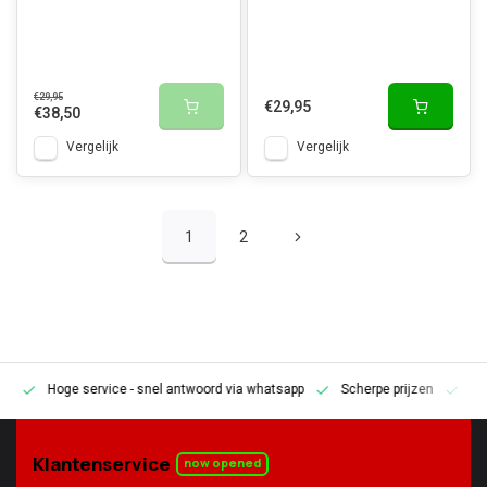
€29,95
€29,95
€38,50
Vergelijk
Vergelijk
1
2
Hoge service
- snel antwoord via whatsapp
Scherpe prijzen
Pe
en
Klantenservice
now opened