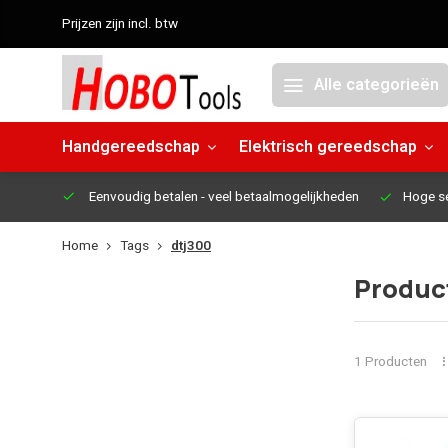
Prijzen zijn incl. btw
Alle categorieën
Handgereedschap
Elektrisch gereedschap
Eenvoudig betalen
- veel betaalmogelijkheden
Hoge s
Home
Tags
dtj300
Produc
1 Producten