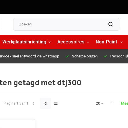
Werkplaatsinrichting
Accessoires
Non-Paint
ervice
- snel antwoord via whatsapp
Scherpe prijzen
Persoonlij
ten getagd met dtj300
Pagina 1 van 1
Mee