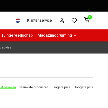
0
Klantenservice
Tuingereedschap
Magazijnopruiming
k advies
st bekeken
Nieuwste producten
Laagste prijs
Hoogste prijs