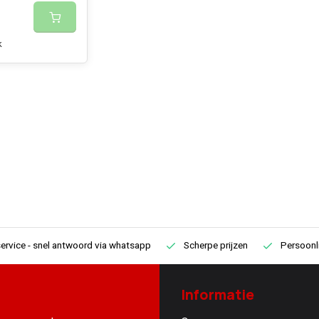
k
ervice
- snel antwoord via whatsapp
Scherpe prijzen
Persoonli
Informatie