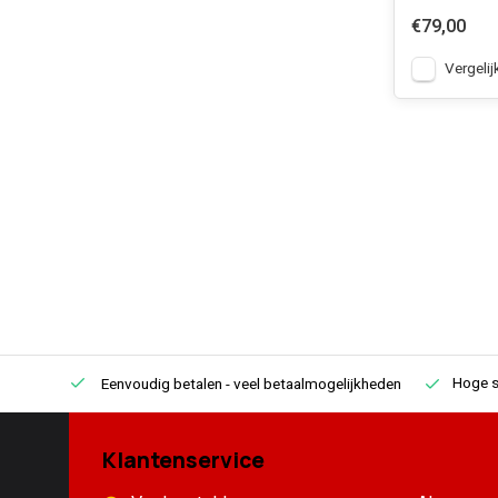
€79,00
Vergelij
Hoge s
Eenvoudig betalen
- veel betaalmogelijkheden
Klantenservice