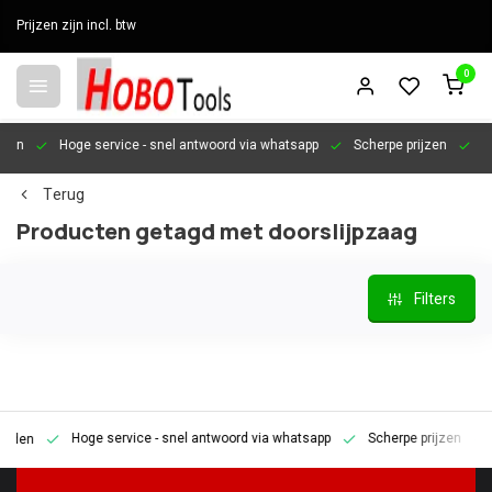
Prijzen zijn incl. btw
0
en
Hoge service
- snel antwoord via whatsapp
Scherpe prijzen
Pers
Terug
Producten getagd met doorslijpzaag
Filters
Hoge service
- snel antwoord via whatsapp
Scherpe prijzen
Pe
en