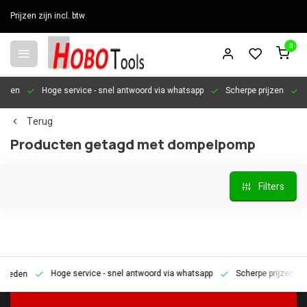
Prijzen zijn incl. btw
0
en
Hoge service
- snel antwoord via whatsapp
Scherpe prijzen
Pers
Terug
Producten getagd met dompelpomp
Filters
Hoge service
- snel antwoord via whatsapp
Scherpe prijzen
Pe
den