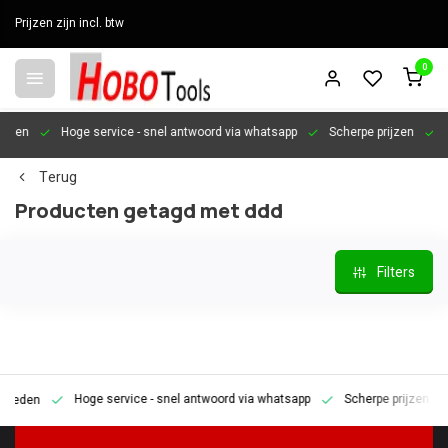
Prijzen zijn incl. btw
0
en
Hoge service
- snel antwoord via whatsapp
Scherpe prijzen
Pers
Terug
Producten getagd met ddd
Filters
Hoge service
- snel antwoord via whatsapp
Scherpe prijzen
Pe
den