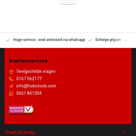
Hoge service
- snel antwoord via whatsapp
Scherpe prijzen
Pe
en
Klantenservice
Veelgestelde vragen
0167 562177
info@hobotools.com
0651 841304
Usefull links